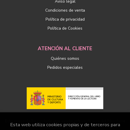
Aviso legal
Condiciones de venta
Política de privacidad
Política de Cookies
ATENCIÓN AL CLIENTE
Quiénes somos
Pedidos especiales
Este proyecto ha recibido una ayuda extraordinaria del Ministerio
Esta web utiliza cookies propias y de terceros para
de Cultura y Deporte