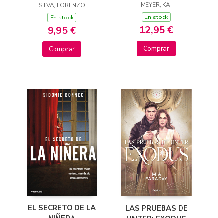
MEYER, KAI
SILVA, LORENZO
En stock
En stock
12,95 €
9,95 €
Comprar
Comprar
EL SECRETO DE LA
LAS PRUEBAS DE
NIÑERA