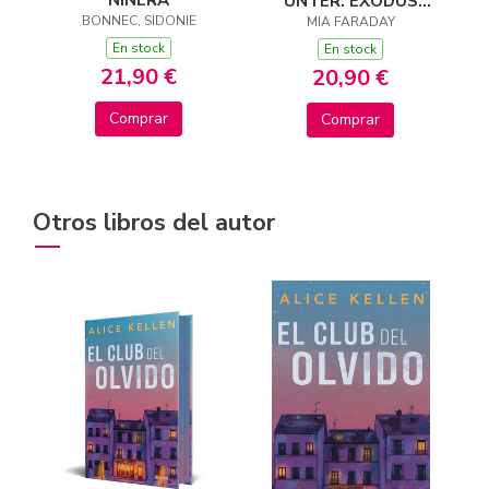
UNTER: EXODUS
BONNEC, SIDONIE
(TRILOGÍA DE
MIA FARADAY
UNTER 3)
En stock
En stock
21,90 €
20,90 €
Comprar
Comprar
Otros libros del autor