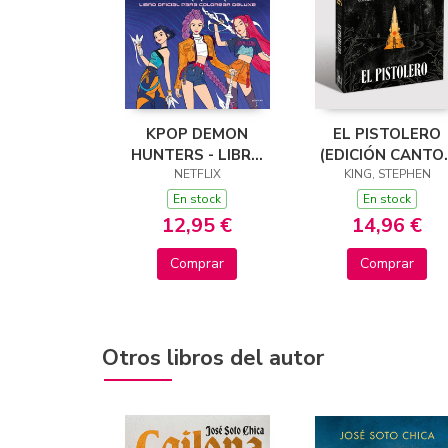
KPOP DEMON
EL PISTOLERO
HUNTERS - LIBRO
(EDICIÓN CANTO
OFICIAL PARA
NETFLIX
TINTADOS) (LA
KING, STEPHEN
COLOREAR DELUXE
TORRE OSCURA 1
En stock
En stock
12,95 €
14,96 €
Comprar
Comprar
Otros libros del autor