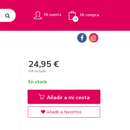
Mi compra
Mi cuenta
0
24,95 €
IVA incluido
En stock
Añadir a mi cesta
Añadir a favoritos