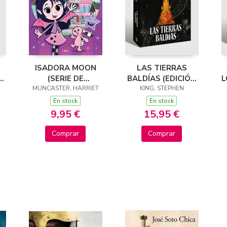
ISADORA MOON
LAS TIERRAS
S
(SERIE DE
BALDÍAS (EDICIÓN
L
MUNCASTER, HARRIET
TELEVISIÓN) -
KING, STEPHEN
CANTOS
)
JUEGA CON
TINTADOS) (LA
En stock
En stock
ISADORA Y PINKY
TORRE OSCURA 3)
9,95 €
15,95 €
Comprar
Comprar