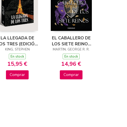
LA LLEGADA DE
EL CABALLERO DE
OS TRES (EDICIÓN
LOS SIETE REINOS
KING, STEPHEN
CANTOS
(CANCIÓN DE HIELO
MARTIN, GEORGE R. R.
TINTADOS) (LA
Y FUEGO)
En stock
En stock
TORRE OSCURA 2)
15,95 €
14,96 €
Comprar
Comprar