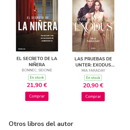
EL SECRETO DE LA
LAS PRUEBAS DE
NIÑERA
UNTER: EXODUS
BONNEC, SIDONIE
(TRILOGÍA DE
MIA FARADAY
UNTER 3)
En stock
En stock
21,90 €
20,90 €
Comprar
Comprar
Otros libros del autor