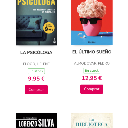
EL ÚLTIMO SUEÑO
LA PSICÓLOGA
ALMODOVAR, PEDRO
FLOOD, HELENE
En stock
En stock
12,95 €
9,95 €
Comprar
Comprar