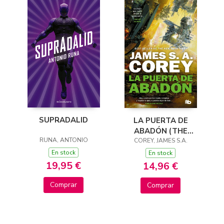
SUPRADALID
LA PUERTA DE
ABADÓN (THE
RUNA, ANTONIO
COREY, JAMES S.A.
EXPANSE 3)
En stock
En stock
19,95 €
14,96 €
Comprar
Comprar