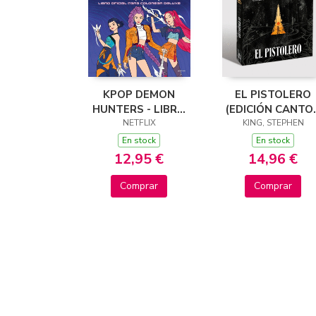
KPOP DEMON
EL PISTOLERO
HUNTERS - LIBRO
(EDICIÓN CANTO
OFICIAL PARA
NETFLIX
TINTADOS) (LA
KING, STEPHEN
COLOREAR DELUXE
TORRE OSCURA 1
En stock
En stock
12,95 €
14,96 €
Comprar
Comprar