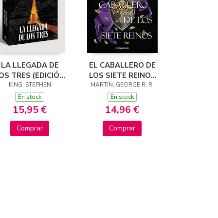
LA LLEGADA DE
EL CABALLERO DE
OS TRES (EDICIÓN
LOS SIETE REINOS
KING, STEPHEN
CANTOS
(CANCIÓN DE HIELO
MARTIN, GEORGE R. R.
TINTADOS) (LA
Y FUEGO)
En stock
En stock
TORRE OSCURA 2)
15,95 €
14,96 €
Comprar
Comprar