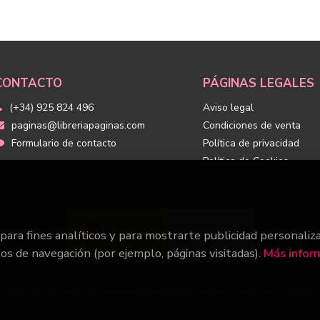
CONTACTO
PÁGINAS LEGALES
(+34) 925 824 496
Aviso legal
paginas@libreriapaginas.com
Condiciones de venta
Formulario de contacto
Política de privacidad
Política de Cookies
 para fines analíticos y para mostrarte publicidad personaliz
tos de navegación (por ejemplo, páginas visitadas).
Más infor
yecto ha recibido una ayuda extraordinaria del Ministerio de Cultura 