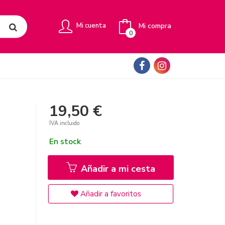
Mi compra
Mi cuenta
0
19,50 €
IVA incluido
En stock
Añadir a mi cesta
Añadir a favoritos