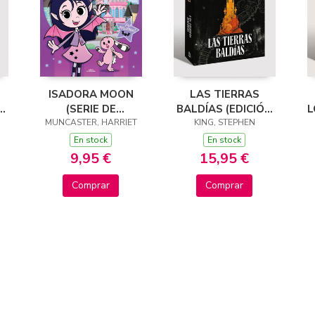
ISADORA MOON
LAS TIERRAS
S
(SERIE DE
BALDÍAS (EDICIÓN
L
MUNCASTER, HARRIET
TELEVISIÓN) -
KING, STEPHEN
CANTOS
)
JUEGA CON
TINTADOS) (LA
En stock
En stock
ISADORA Y PINKY
TORRE OSCURA 3)
9,95 €
15,95 €
Comprar
Comprar