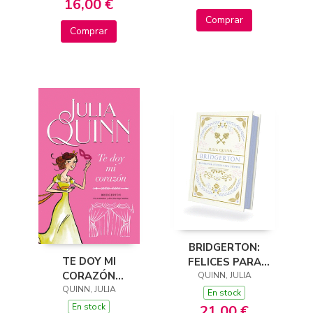
16,00 €
Comprar
Comprar
BRIDGERTON:
TE DOY MI
FELICES PARA
CORAZÓN
QUINN, JULIA
SIEMPRE
(BRIDGERTON 3)
QUINN, JULIA
En stock
En stock
21,00 €