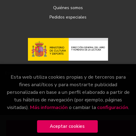
Quiénes somos
Pedidos especiales
Este proyecto ha recibido una ayuda extraordinaria del Ministerio
Esta web utiliza cookies propias y de terceros para
de Cultura y Deporte
fines analíticos y para mostrarte publicidad
personalizada en base a un perfil elaborado a partir de
tus hábitos de navegación (por ejemplo, páginas
2026 ©
Librería Páginas
. Todos los Derechos Reservados
visitadas).
Más información
o cambiar la
configuración
.
|
Grupo Trevenque
Aceptar cookies
Añadir a mi cesta