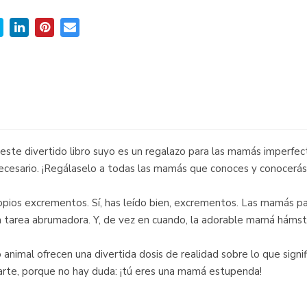
 y este divertido libro suyo es un regalazo para las mamás impe
 necesario. ¡Regálaselo a todas las mamás que conoces y conocerá
ropios excrementos. Sí, has leído bien, excrementos. Las mamás 
na tarea abrumadora. Y, de vez en cuando, la adorable mamá hámster 
animal ofrecen una divertida dosis de realidad sobre lo que signif
arte, porque no hay duda: ¡tú eres una mamá estupenda!