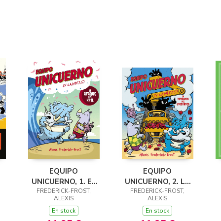
EQUIPO
EQUIPO
UNICUERNO, 1. EL
UNICUERNO, 2. LA
ATAQUE DEL KRIL
FREDERICK-FROST,
VENGANZA DEL
FREDERICK-FROST,
ALEXIS
ALEXIS
S
UNICORNIO
En stock
En stock