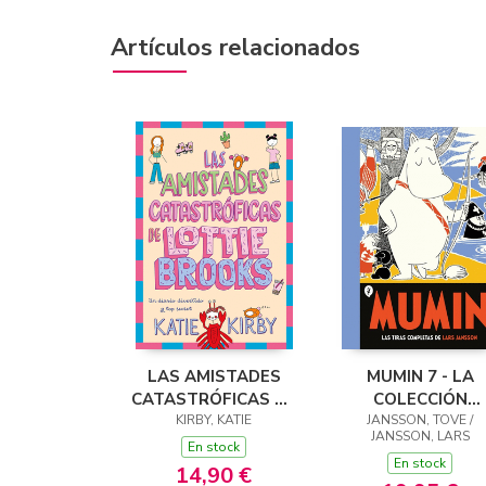
Artículos relacionados
LAS AMISTADES
MUMIN 7 - LA
CATASTRÓFICAS DE
COLECCIÓN
LOTTIE BROOKS
KIRBY, KATIE
COMPLETA DE
JANSSON, TOVE /
JANSSON, LARS
CÓMICS DE LAR
En stock
En stock
JANSSON
14,90 €