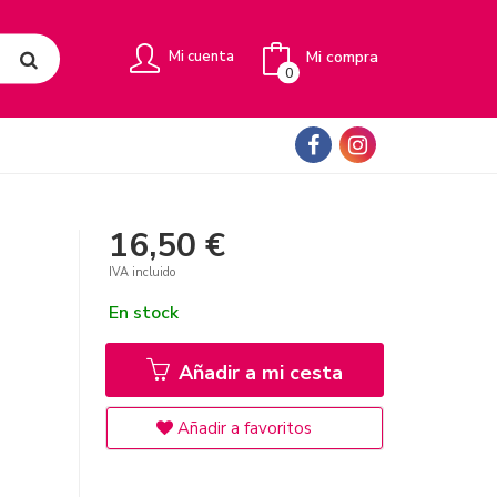
Mi compra
Mi cuenta
0
16,50 €
IVA incluido
En stock
Añadir a mi cesta
Añadir a favoritos