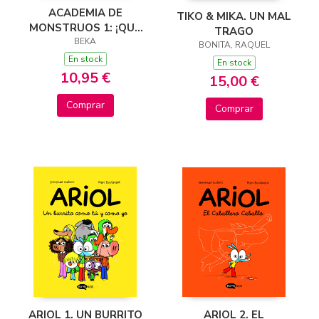
ACADEMIA DE
TIKO & MIKA. UN MAL
MONSTRUOS 1: ¡QUÈ
TRAGO
DURO ES SER UN
BEKA
BONITA, RAQUEL
BUENAZO!
En stock
En stock
10,95 €
15,00 €
Comprar
Comprar
ARIOL 2. EL
ARIOL 1. UN BURRITO