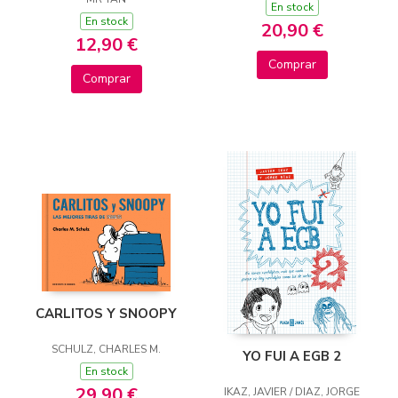
CON MI CANGURA
En stock
En stock
20,90 €
12,90 €
Comprar
Comprar
CARLITOS Y SNOOPY
SCHULZ, CHARLES M.
YO FUI A EGB 2
En stock
29,90 €
IKAZ, JAVIER / DIAZ, JORGE