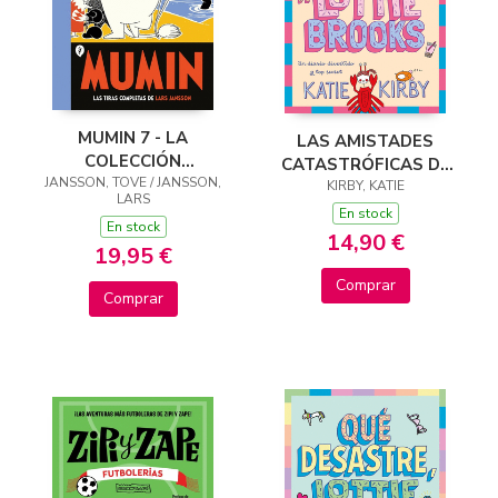
MUMIN 7 - LA
LAS AMISTADES
COLECCIÓN
CATASTRÓFICAS DE
COMPLETA DE CÓMICS
JANSSON, TOVE / JANSSON,
LOTTIE BROOKS
KIRBY, KATIE
LARS
DE LARS JANSSON
En stock
En stock
14,90 €
19,95 €
Comprar
Comprar