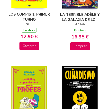
LOS COMPIS 1. PRIMER
LA TERRIBLE ADÈLE Y
TURNO
LA GALAXIA DE LOS
NOB
RAROS
MR TAN
En stock
En stock
12,90 €
16,95 €
Comprar
Comprar