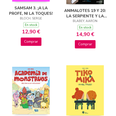
SAMSAM 3. ¡A LA
ANIMALOTES 19 Y 20:
PROFE, NI LA TOQUES!
LA SERPIENTE Y LA
BLOCH, SERGE
BESTIA / UNA COSA
BLABEY, AARON
En stock
MÁS
En stock
12,90 €
14,90 €
Comprar
Comprar